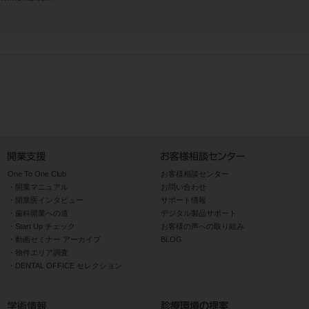
One To One Club
お客様相談センター
開業マニュアル
お問い合わせ
開業医インタビュー
サポート情報
歯科開業への道
デジタル製品サポート
Start Up チェック
お客様の声への取り組み
動画セミナー アーカイブ
BLOG
物件エリア調査
DENTAL OFFICE セレクション