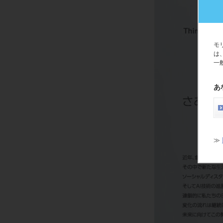
モ
は
一
あ
≫