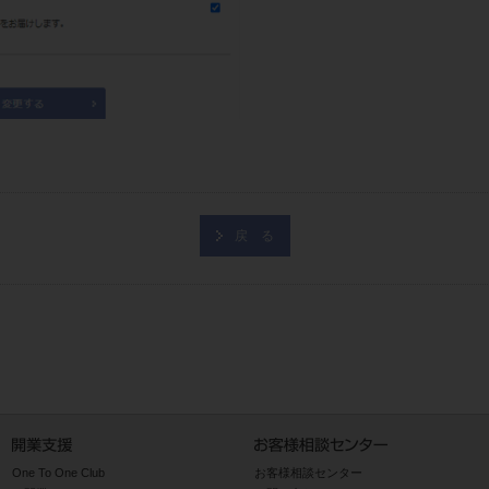
戻 る
One To One Club
お客様相談センター