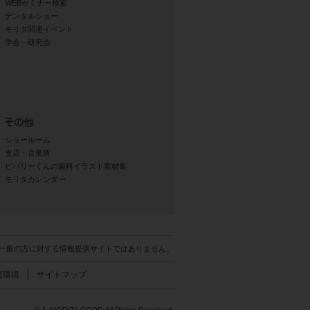
WEBセミナー検索
デンタルショー
モリタ関連イベント
学会・研究会
ショールーム
支店・営業所
ビバリーくんの歯科イラスト素材集
モリタカレンダー
一般の方に対する情報提供サイトではありません。
奨環境
サイトマップ