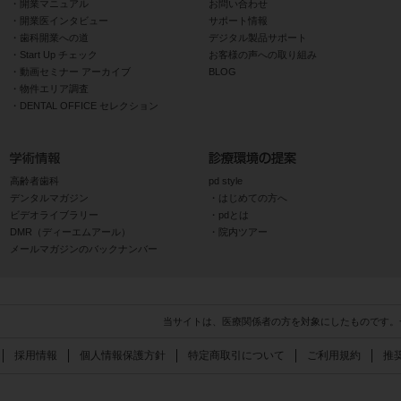
開業マニュアル
お問い合わせ
開業医インタビュー
サポート情報
歯科開業への道
デジタル製品サポート
Start Up チェック
お客様の声への取り組み
動画セミナー アーカイブ
BLOG
物件エリア調査
DENTAL OFFICE セレクション
高齢者歯科
pd style
デンタルマガジン
はじめての方へ
ビデオライブラリー
pdとは
DMR（ディーエムアール）
院内ツアー
メールマガジンのバックナンバー
当サイトは、医療関係者の方を対象にしたものです。
採用情報
個人情報保護方針
特定商取引について
ご利用規約
推