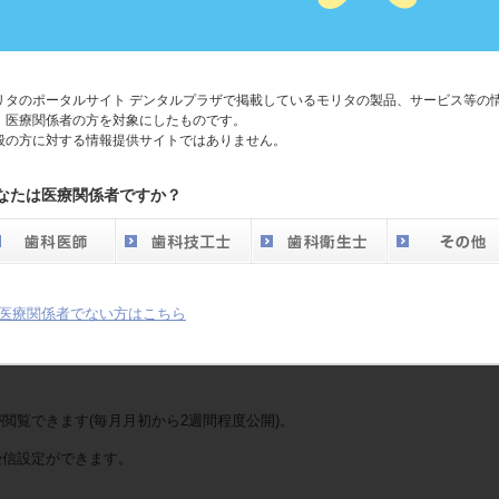
グイン前/後の各種メニューが表示され、友の会会員向けログインサービスが
リタのポータルサイト デンタルプラザで掲載しているモリタの製品、サービス等の
イページがリニューアルされ、以下の機能が追加されます。
、医療関係者の方を対象にしたものです。
般の方に対する情報提供サイトではありません。
なたは医療関係者ですか？
格のセミナー申込時に都度本人確認の手間がなくなります。
「氏名」「電話番号」による本人確認が不要になります。
認できます。
医療関係者でない方はこちら
きます。
閲覧できます(毎月月初から2週間程度公開)。
受信設定ができます。