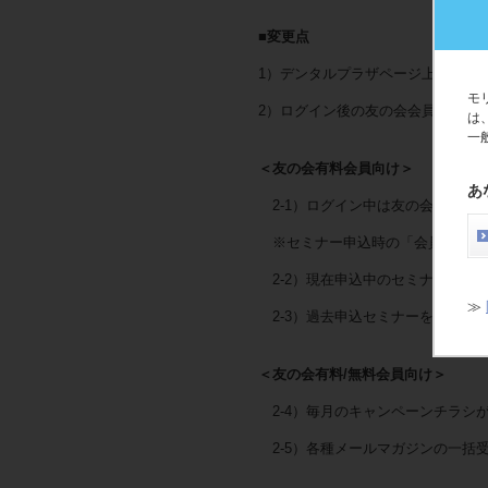
■変更点
1）デンタルプラザページ上部にロ
モ
2）ログイン後の友の会会員向けマ
は
一
＜友の会有料会員向け＞
あ
2-1）ログイン中は友の会本人価
※セミナー申込時の「会員番号」
2-2）現在申込中のセミナーを確
≫
2-3）過去申込セミナーを確認で
＜友の会有料/無料会員向け＞
2-4）毎月のキャンペーンチラシが
2-5）各種メールマガジンの一括