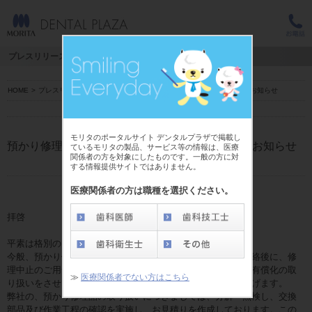
プレスリリース
HOME
>
プレスリリース >
預かり修理品「未修理返却費」有償化についてのお知らせ
モリタのポータルサイト デンタルプラザで掲載し
預かり修理品「未修理返却費」有償化についてのお知らせ
ているモリタの製品、サービス等の情報は、医療
関係者の方を対象にしたものです。一般の方に対
する情報提供サイトではありません。
医療関係者の方は職種を選択ください。
拝啓
平素は格別のお引き立てを賜り誠にありがとうございます。
今般、預かり修理対象品におきまして、お見積り金額をご連絡後に、修
理中止のご用命をいただきました際には、「未修理返却費」有償化の取
≫
医療関係者でない方はこちら
り扱いをさせていただく運びとなりましたのでご連絡申し上げます。
弊社の、預かり修理品の取り扱いにつきましては、分解・点検し、交換
部品及び作業工程の確認を実施し、お見積りを作成しております。この