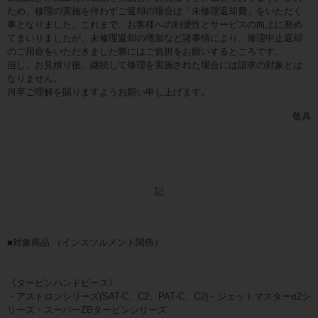
ため、修理の実施を伴わずご返却の場合は「未修理返却費」をいただく
事となりました。これまで、お客様への利便性とサービスの向上に努め
てまいりましたが、未修理返却の増加など諸事情により、修理中止返却
のご用命をいただきました際にはご負担をお願いするところです。
但し、お見積り後、継続して修理を実施された場合には請求の対象とは
なりません。
何卒ご理解を賜りますようお願い申し上げます。
敬具
記
■対象商品 （インスツルメント関係）
《タービンハンドピース》
・アストロンシリーズ(SAT-C、C2、PAT‐C、C2)・ジェットマスターα2シ
リーズ・スーパーZBタービンシリーズ