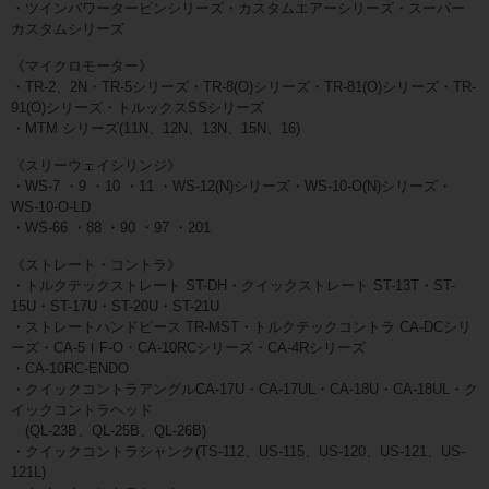
・ツインパワータービンシリーズ・カスタムエアーシリーズ・スーパー
カスタムシリーズ
《マイクロモーター》
・TR-2、2N・TR-5シリーズ・TR-8(O)シリーズ・TR-81(O)シリーズ・TR-
91(O)シリーズ・トルックスSSシリーズ
・MTM シリーズ(11N、12N、13N、15N、16)
《スリーウェイシリンジ》
・WS‐7 ・9 ・10 ・11 ・WS-12(N)シリーズ・WS-10-O(N)シリーズ・
WS-10-O-LD
・WS‐66 ・88 ・90 ・97 ・201
《ストレート・コントラ》
・トルクテックストレート ST-DH・クイックストレート ST-13T・ST-
15U・ST-17U・ST-20U・ST-21U
・ストレートハンドピース TR-MST・トルクテックコントラ CA-DCシリ
ーズ・CA-5ⅠF-O・CA-10RCシリーズ・CA-4Rシリーズ
・CA-10RC-ENDO
・クイックコントラアングルCA-17U・CA-17UL・CA-18U・CA-18UL・ク
イックコントラヘッド
(QL-23B、QL-25B、QL-26B)
・クイックコントラシャンク(TS-112、US-115、US-120、US-121、US-
121L)